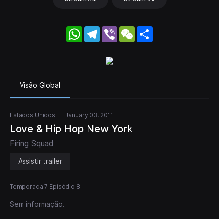
WhatsApp
Telegram
Viber
WeChat
Share
Visão Global
Estados Unidos
January 03, 2011
Love & Hip Hop New York
Firing Squad
Assistir trailer
Temporada 7 Episódio 8
Sem informação.