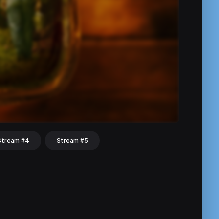
Stream #4
Stream #5
hat
Share