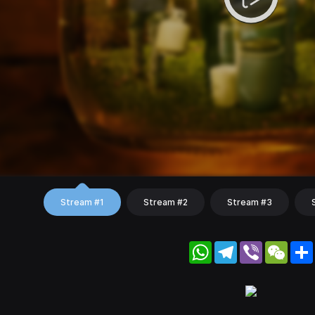
Stream #1
Stream #2
Stream #3
WhatsApp
Telegram
Viber
WeC