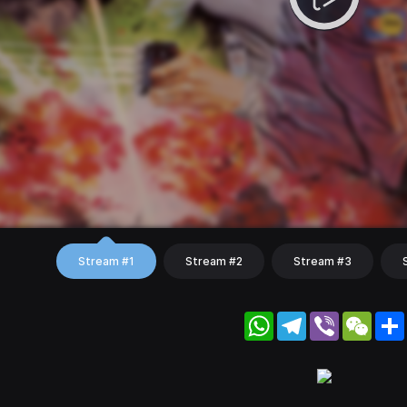
Stream #1
Stream #2
Stream #3
WhatsApp
Telegram
Viber
WeC