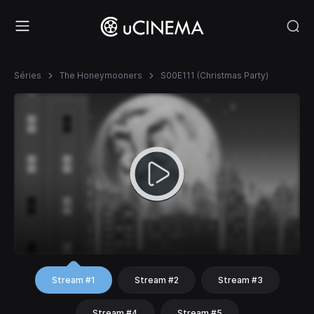
Séries
The Honeymooners
S00E111 (Christmas Party)
Stream #1
Stream #2
Stream #3
Stream #4
Stream #5