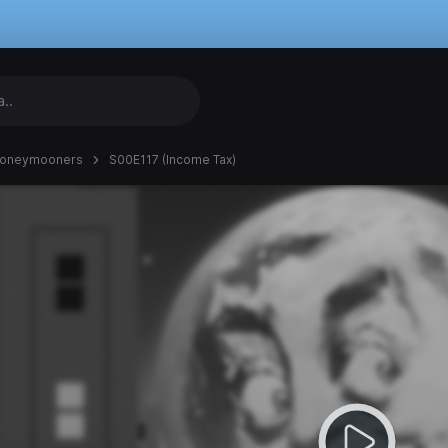
Honeymooners
S00E117 (Income Tax)