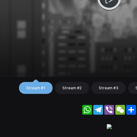
Stream #1
Stream #2
Stream #3
WhatsApp
Telegram
Viber
WeC