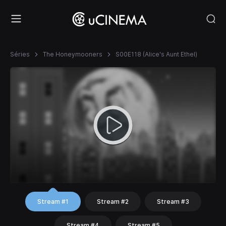
Séries
The Honeymooners
S00E118 (Alice's Aunt Ethel)
Stream #1
Stream #2
Stream #3
Stream #4
Stream #5