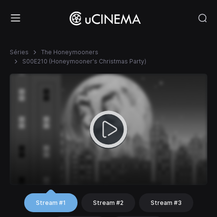
Séries
The Honeymooners
S00E210 (Honeymooner's Christmas Party)
Stream #1
Stream #2
Stream #3