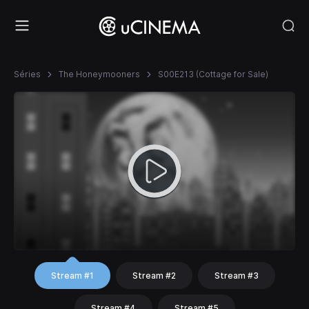
Séries
The Honeymooners
S00E213 (Cottage for Sale)
Stream #1
Stream #2
Stream #3
Stream #4
Stream #5