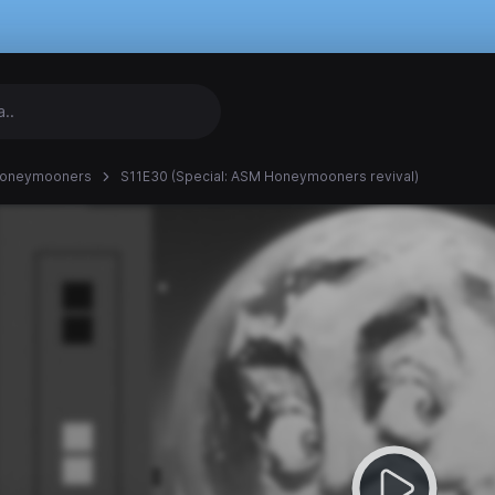
Honeymooners
S11E30 (Special: ASM Honeymooners revival)