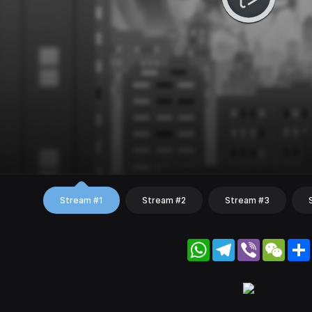
Stream #1
Stream #2
Stream #3
WhatsApp
Telegram
Viber
WeC