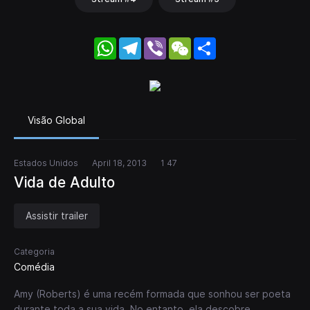
WhatsApp
Telegram
Viber
WeChat
Share
Visão Global
Estados Unidos
April 18, 2013
1 47
Vida de Adulto
Assistir trailer
Categoria
Comédia
Amy (Roberts) é uma recém formada que sonhou ser poeta
durante toda a sua vida. No entanto, ela descobre