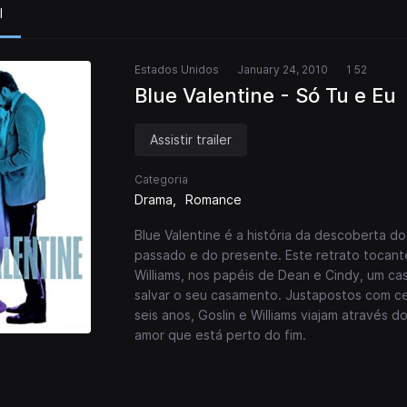
l
Estados Unidos
January 24, 2010
1 52
Blue Valentine - Só Tu e Eu
Assistir trailer
Categoria
Drama
Romance
Blue Valentine é a história da descoberta 
passado e do presente. Este retrato tocant
Williams, nos papéis de Dean e Cindy, um cas
salvar o seu casamento. Justapostos com c
seis anos, Goslin e Williams viajam através
amor que está perto do fim.