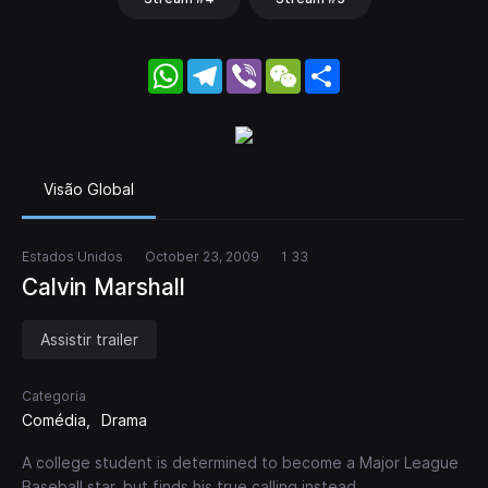
WhatsApp
Telegram
Viber
WeChat
Share
Visão Global
Estados Unidos
October 23, 2009
1 33
Calvin Marshall
Assistir trailer
Categoria
Comédia
Drama
A college student is determined to become a Major League
Baseball star, but finds his true calling instead.