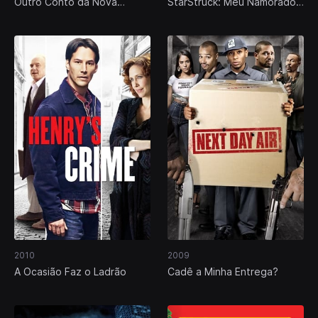
Outro Conto da Nova
StarStruck: Meu Namorado
Cinderela
É Uma Super Estrela
2010
2009
A Ocasião Faz o Ladrão
Cadê a Minha Entrega?