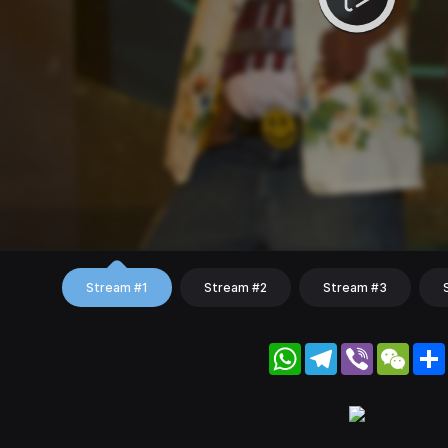
Stream #1
Stream #2
Stream #3
WhatsApp
Telegram
Viber
WeC