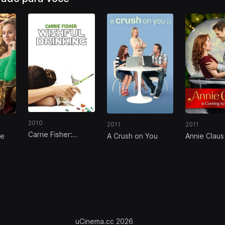
2010
2011
2011
Carrie Fisher:
ce
A Crush on You
Annie Claus 
Wishful Drinking
Coming to 
uCinema.cc 2026