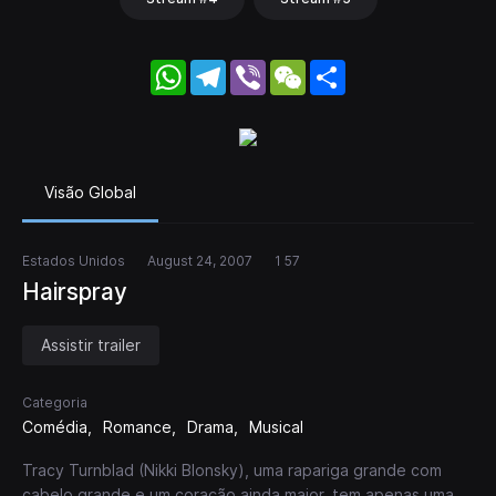
WhatsApp
Telegram
Viber
WeChat
Share
Visão Global
Estados Unidos
August 24, 2007
1 57
Hairspray
Assistir trailer
Categoria
Comédia
Romance
Drama
Musical
Tracy Turnblad (Nikki Blonsky), uma rapariga grande com
cabelo grande e um coração ainda maior, tem apenas uma