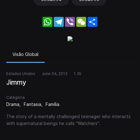
WhatsApp
Telegram
Viber
WeChat
Share
Visão Global
Estados Unidos
June 04, 2013
1 35
Jimmy
Categoria
Drama
Fantasia
Família
The story of a mentally challenged teenager who interacts
with supernatural beings he calls "Watchers".