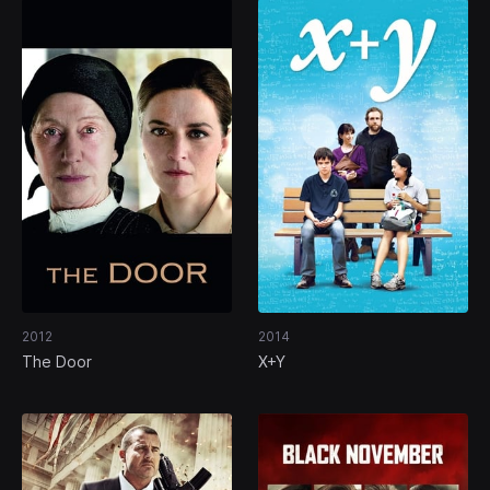
2012
2014
The Door
X+Y