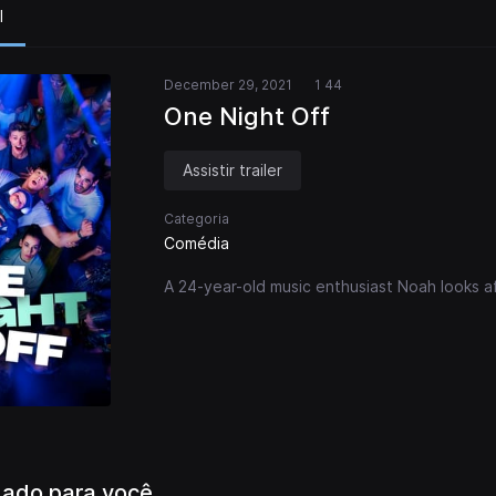
l
December 29, 2021
1 44
One Night Off
Assistir trailer
Categoria
Comédia
A 24-year-old music enthusiast Noah looks aft
ado para você