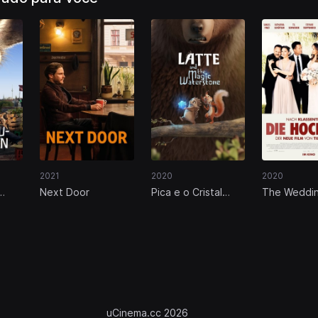
2021
2020
2020
Next Door
Pica e o Cristal
‎The Weddin
Mágico
uCinema.cc 2026