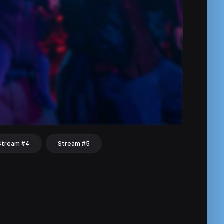
Stream #4
Stream #5
hat
Share