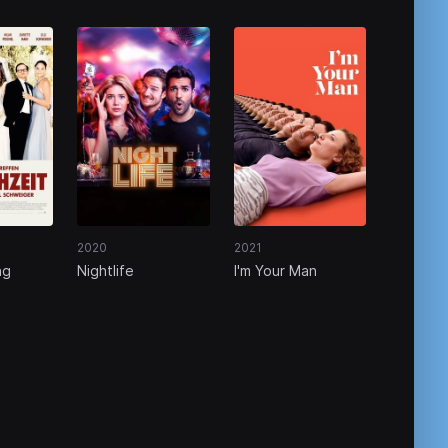
2020
2021
g‎
Nightlife
I'm Your Man