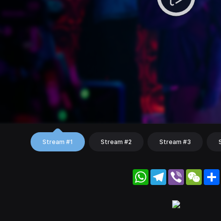
Stream #1
Stream #2
Stream #3
WhatsApp
Telegram
Viber
WeC