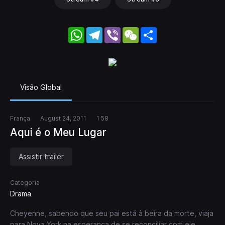
WhatsApp
Telegram
Viber
WeChat
Share
Visão Global
França
August 24, 2011
1 58
Aqui é o Meu Lugar
Assistir trailer
Categoria
Drama
Cheyenne, sabendo que seu pai está à beira da morte, viaja
para Nova York na esperança de se reconciliar com ele