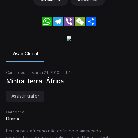
WhatsApp
Telegram
Viber
WeChat
Share
Visão Global
Camarões
March 24, 2010
1 42
Minha Terra, África
Assistir trailer
Categoria
Drama
Em um país africano não definido e ameaçado
constantemente por rebeliões, vive Maria (Isabelle