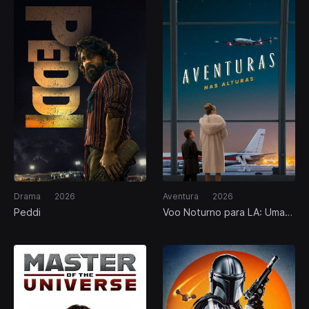
Drama
2026
Aventura
2026
Peddi
Voo Noturno para LA: Uma
História para Todas as
Idades