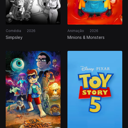
Comédia
2026
Animação
2026
Simpsley
Minions & Monsters