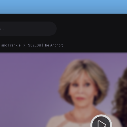
 and Frankie
S02E08 (The Anchor)