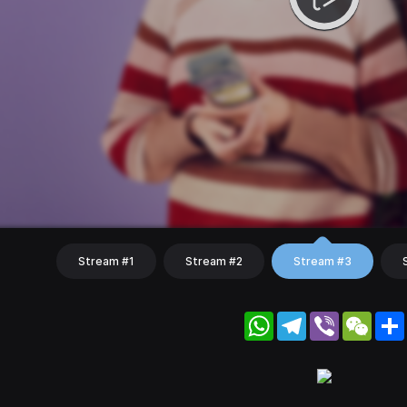
Stream #1
Stream #2
Stream #3
WhatsApp
Telegram
Viber
WeC