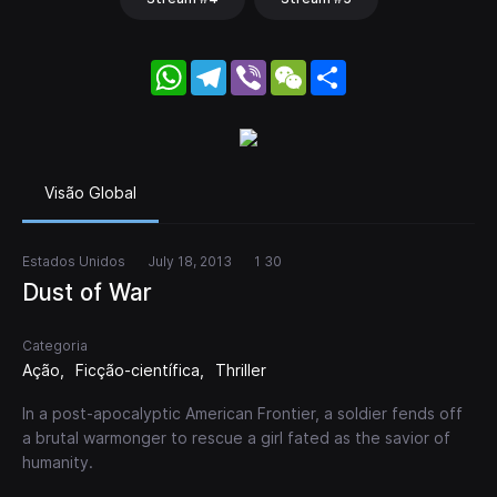
WhatsApp
Telegram
Viber
WeChat
Share
Visão Global
Estados Unidos
July 18, 2013
1 30
Dust of War
Categoria
Ação
Ficção-científica
Thriller
In a post-apocalyptic American Frontier, a soldier fends off
a brutal warmonger to rescue a girl fated as the savior of
humanity.