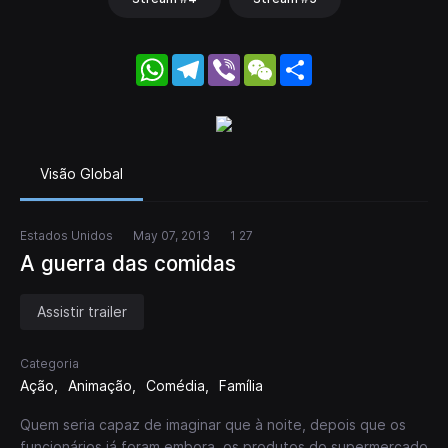
WhatsApp
Telegram
Viber
WeChat
Share
Visão Global
Estados Unidos
May 07, 2013
1 27
A guerra das comidas
Assistir trailer
Categoria
Ação
Animação
Comédia
Família
Quem seria capaz de imaginar que à noite, depois que os
funcionários já foram embora, os produtos do supermercado