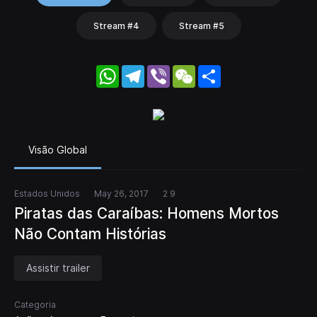
Stream #4
Stream #5
WhatsApp
Telegram
Viber
WeChat
Share
Visão Global
Estados Unidos
May 26, 2017
2 9
Piratas das Caraíbas: Homens Mortos
Não Contam Histórias
Assistir trailer
Categoria