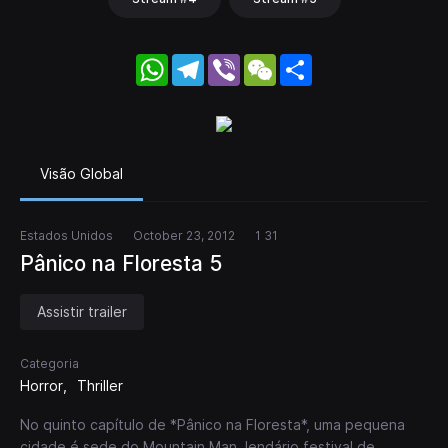
WhatsApp
Telegram
Viber
WeChat
Share
Visão Global
Estados Unidos
October 23, 2012
1 31
Pânico na Floresta 5
Assistir trailer
Categoria
Horror
Thriller
No quinto capítulo de *Pânico na Floresta*, uma pequena
cidade é sede do Mountain Man, lendário festival de