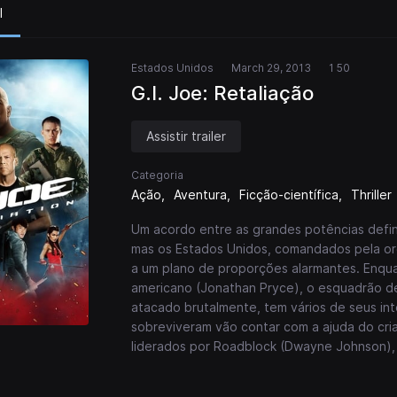
l
Estados Unidos
March 29, 2013
1 50
G.I. Joe: Retaliação
Assistir trailer
Categoria
Ação
Aventura
Ficção-científica
Thriller
Um acordo entre as grandes potências defi
mas os Estados Unidos, comandados pela or
a um plano de proporções alarmantes. Enqua
americano (Jonathan Pryce), o esquadrão de 
atacado brutalmente, tem vários de seus i
sobreviveram vão contar com a ajuda do criad
liderados por Roadblock (Dwayne Johnson), 