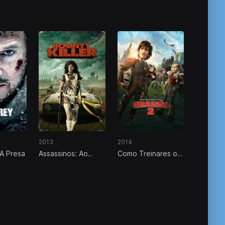
2013
2014
A Presa
Assassinos: Ao
Como Treinares o
Serviço da Lei
Teu Dragão 2