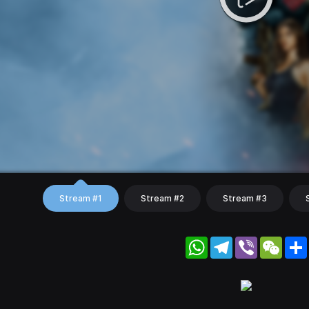
Stream #1
Stream #2
Stream #3
WhatsApp
Telegram
Viber
WeC