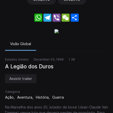
WhatsApp
Telegram
Viber
WeChat
Share
Visão Global
Estados Unidos
December 03, 1998
1 38
A Legião dos Duros
Assistir trailer
Categoria
Ação
Aventura
História
Guerra
Na Marselha dos anos 20, lutador de boxe (Jean-Claude Van
Damme) vence luta que deveria perder de propósito. Para